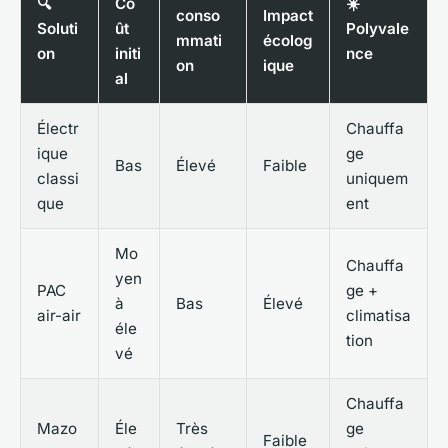
🔍
Co
☀️
conso
Impact
Soluti
ût
Polyvale
mmati
écolog
on
initi
nce
on
ique
al
Électr
Chauffa
ique
ge
Bas
Élevé
Faible
classi
uniquem
que
ent
Mo
Chauffa
yen
PAC
ge +
à
Bas
Élevé
air-air
climatisa
éle
tion
vé
Chauffa
Mazo
Éle
Très
ge
Faible