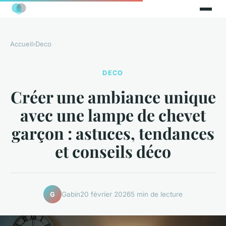
Accueil
›
Deco
DECO
Créer une ambiance unique
avec une lampe de chevet
garçon : astuces, tendances
et conseils déco
Gabin
20 février 2026
5 min de lecture
G