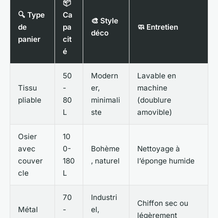
📦
🔍 Type
Ca
🎨 Style
de
pa
🧼 Entretien
déco
panier
cit
é
50
Modern
Lavable en
Tissu
-
er,
machine
pliable
80
minimali
(doublure
L
ste
amovible)
Osier
10
avec
0-
Bohème
Nettoyage à
couver
180
, naturel
l’éponge humide
cle
L
70
Industri
Chiffon sec ou
Métal
-
el,
légèrement