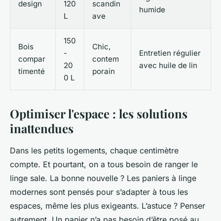
design
120
scandin
humide
L
ave
150
Bois
Chic,
-
Entretien régulier
compar
contem
20
avec huile de lin
timenté
porain
0 L
Optimiser l'espace : les solutions
inattendues
Dans les petits logements, chaque centimètre
compte. Et pourtant, on a tous besoin de ranger le
linge sale. La bonne nouvelle ? Les paniers à linge
modernes sont pensés pour s’adapter à tous les
espaces, même les plus exigeants. L’astuce ? Penser
autrement. Un panier n’a pas besoin d’être posé au