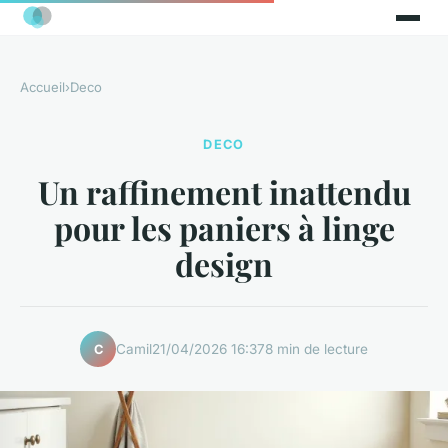
Accueil
›
Deco
DECO
Un raffinement inattendu
pour les paniers à linge
design
Camil
21/04/2026 16:37
8 min de lecture
C